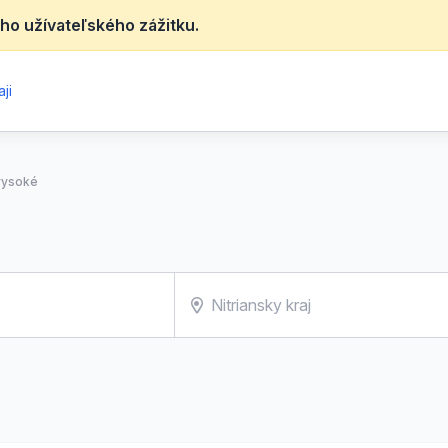
ho užívateľského zážitku.
ji
vysoké