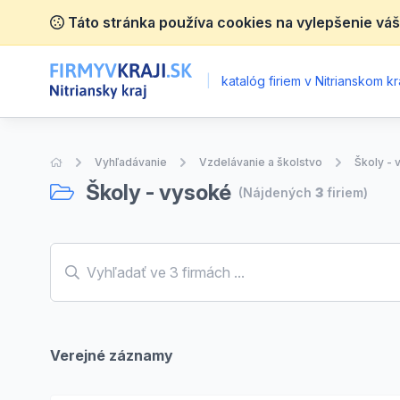
Táto stránka používa cookies na vylepšenie váš
|
katalóg firiem v Nitrianskom kra
Úvodná stránka
Vyhľadávanie
Vzdelávanie a školstvo
Školy - 
Školy - vysoké
(Nájdených
3
firiem)
Verejné záznamy