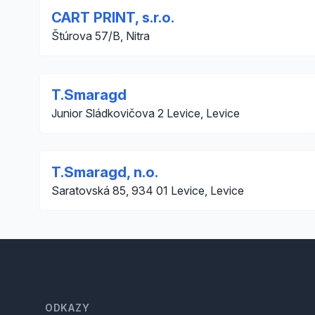
CART PRINT, s.r.o.
Štúrova 57/B, Nitra
T.Smaragd
Junior Sládkovičova 2 Levice, Levice
T.Smaragd, n.o.
Saratovská 85, 934 01 Levice, Levice
Footer
ODKAZY