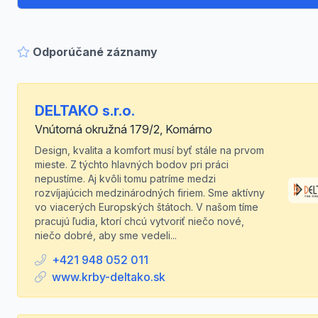
Odporúčané záznamy
DELTAKO s.r.o.
Vnútorná okružná 179/2, Komárno
Design, kvalita a komfort musí byť stále na prvom
mieste. Z týchto hlavných bodov pri práci
nepustíme. Aj kvôli tomu patríme medzi
rozvíjajúcich medzinárodných firiem. Sme aktívny
vo viacerých Europských štátoch. V našom tíme
pracujú ľudia, ktorí chcú vytvoriť niečo nové,
niečo dobré, aby sme vedeli...
+421 948 052 011
www.krby-deltako.sk