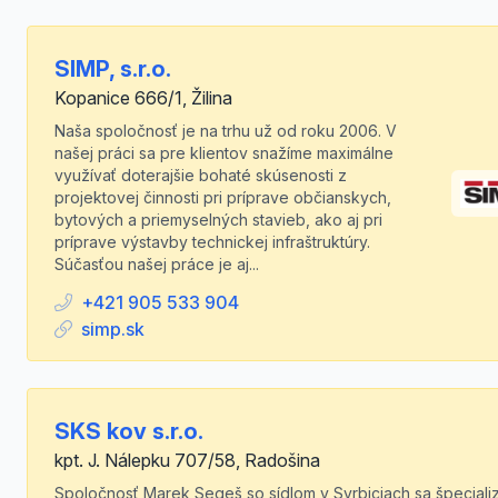
SIMP, s.r.o.
Kopanice 666/1, Žilina
Naša spoločnosť je na trhu už od roku 2006. V
našej práci sa pre klientov snažíme maximálne
využívať doterajšie bohaté skúsenosti z
projektovej činnosti pri príprave občianskych,
bytových a priemyselných stavieb, ako aj pri
príprave výstavby technickej infraštruktúry.
Súčasťou našej práce je aj...
+421 905 533 904
simp.sk
SKS kov s.r.o.
kpt. J. Nálepku 707/58, Radošina
Spoločnosť Marek Segeš so sídlom v Svrbiciach sa špeciali