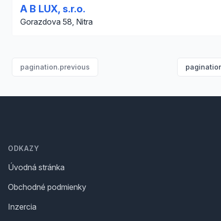
A B LUX, s.r.o.
Gorazdova 58, Nitra
pagination.previous
paginatio
Footer
ODKAZY
Úvodná stránka
Obchodné podmienky
Inzercia