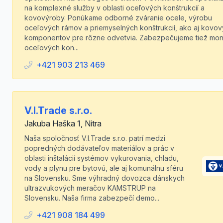
na komplexné služby v oblasti oceľových konštrukcií a
kovovýroby. Ponúkame odborné zváranie ocele, výrobu
oceľových rámov a priemyselných konštrukcií, ako aj kovo
komponentov pre rôzne odvetvia. Zabezpečujeme tiež mon
oceľových kon...
+421 903 213 469
V.I.Trade s.r.o.
Jakuba Haška 1, Nitra
Naša spoločnosť V.I.Trade s.r.o. patrí medzi
popredných dodávateľov materiálov a prác v
oblasti inštalácií systémov vykurovania, chladu,
vody a plynu pre bytovú, ale aj komunálnu sféru
na Slovensku. Sme výhradný dovozca dánskych
ultrazvukových meračov KAMSTRUP na
Slovensku. Naša firma zabezpečí demo...
+421 908 184 499