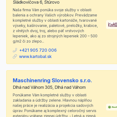
Sládkovičova 6, Štúrovo
Naša firma Vám ponúka svoje služby v oblasti
balenia a ochrany Vašich výrobkov. Prevádzame
kompletné služby v oblasti kartonáže, tvarované
výseky, kašírovanie, paletové, preložky, krabice,
z vlnitých dvoj, troj, alebo päť vrstvových
lepeniek, ako aj zo strojných lepeniek 200 – 500
g/m2 či zo zlepo...
+421 905 720 006
www.kartobal.sk
Maschinenring Slovensko s.r.o.
Dlhá nad Váhom 305, Dlhá nad Váhom
Ponúkame Vám kompletné služby v oblasti
zakladania a údržby zelene. Hlavnou náplňou
našej práce je realizácia a projekcia sadových
úprav. Ponúkame aj komplexný celoročný servis
exteriéru vrátane zimnej údržby. - Letná a zimná