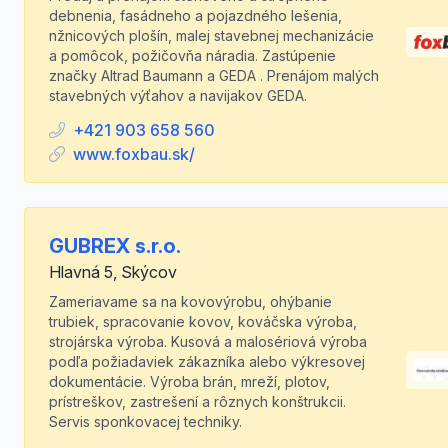
debnenia, fasádneho a pojazdného lešenia,
nžnicových plošín, malej stavebnej mechanizácie
a pomôcok, požičovňa náradia. Zastúpenie
značky Altrad Baumann a GEDA . Prenájom malých
stavebných výťahov a navijakov GEDA.
+421 903 658 560
www.foxbau.sk/
GUBREX s.r.o.
Hlavná 5, Skýcov
Zameriavame sa na kovovýrobu, ohýbanie
trubiek, spracovanie kovov, kováčska výroba,
strojárska výroba. Kusová a malosériová výroba
podľa požiadaviek zákazníka alebo výkresovej
dokumentácie. Výroba brán, mreží, plotov,
prístreškov, zastrešení a rôznych konštrukcii.
Servis sponkovacej techniky.