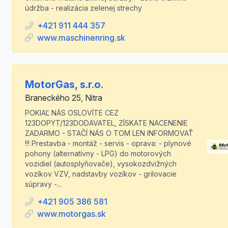
údržba - realizácia zelenej strechy
+421 911 444 357
www.maschinenring.sk
MotorGas, s.r.o.
Braneckého 25, Nitra
POKIAĽ NÁS OSLOVÍTE CEZ
123DOPYT/123DODAVATEL, ZÍSKATE NACENENIE
ZADARMO - STAČÍ NÁS O TOM LEN INFORMOVAŤ
!!! Prestavba - montáž - servis - oprava: - plynové
pohony (alternatívny - LPG) do motorových
vozidiel (autosplyňovače), vysokozdvižných
vozíkov VZV, nadstavby vozíkov - grilovacie
súpravy -...
+421 905 386 581
www.motorgas.sk