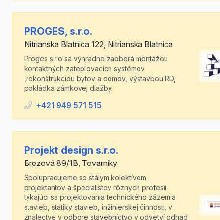
PROGES, s.r.o.
Nitrianska Blatnica 122, Nitrianska Blatnica
Proges s.r.o sa výhradne zaoberá montážou
kontaktných zatepľovacích systémov
,rekonštrukciou bytov a domov, výstavbou RD,
pokládka zámkovej dlažby.
+421 949 571 515
Projekt design s.r.o.
Brezová 89/1B, Tovarníky
Spolupracujeme so stálym kolektívom
projektantov a špecialistov rôznych profesii
týkajúci sa projektovania technického zázemia
stavieb, statiky stavieb, inžinierskej činnosti, v
znalectve v odbore stavebníctvo v odvetví odhad