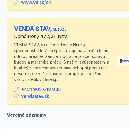
www.vit.sk/sk
VENDA STAV, s.r.o.
Dolné Hony 472/31, Nitra
VENDA STAV, s.r.o. so sídlom v Nitre je
spoločnosť, ktorá sa špecializuje na zimnú a letnú
údržbu areálov, zemné a búracie práce, správu
budov a maliarske práce. S našimi skúsenosťami a
kvalitnými zamestnancami sme schopní ponúknuť
riešenia pre vaše stavebné projekty a údržbu
vašich areálov. Sme sp...
+421 905 618 035
vendastav.sk
Verejné záznamy