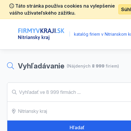
Táto stránka používa cookies na vylepšenie
Súh
vášho užívateľského zážitku.
|
katalóg firiem v Nitrianskom kr
Vyhľadávanie
(Nájdených
8 999
firiem)
Hľadať