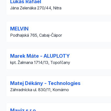
Lukáš Rafael
Jána Zelenáka 270/44, Nitra
MELVIN
Podhajská 765, Cabaj-Čápor
Marek Máte - ALUPLOTY
kpt. Žalmana 1714/13, Topoľčany
Matej Dékány - Technologies
Záhradnícka ul. 830/11, Komárno
Maviz s.r.o.