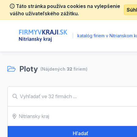
Táto stránka používa cookies na vylepšenie
Súh
vášho užívateľského zážitku.
|
katalóg firiem v Nitrianskom kr
Ploty
(Nájdených
32
firiem)
Hľadať