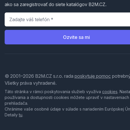
ako sa zaregistrovať do siete katalógov B2M.CZ.
Telefón
*
Ozvite sa mi
© 2001–2026 B2M.CZ s.r.o. rada
poskytuje pomoc
potrebný
Všetky práva vyhradené.
Táto stránka v rámci poskytovania služieb využíva
cookies
. Nast
používania a dostupnosti cookies môžete upraviť v nastaveniach
prehliadača.
Chránime vaše osobné údaje v súlade s nariadením Európskej Ú
Detaily
tu
.