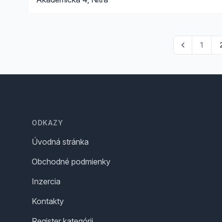
1
Footer
ODKAZY
Úvodná stránka
Obchodné podmienky
Inzercia
Kontakty
Register kategórii