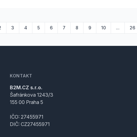
2
3
4
5
6
7
8
9
10
...
26
KONTAKT
B2M.CZ s.r.o.
Šafránkova 1243/3
155 00 Praha 5
IČO: 27455971
DIČ: CZ27455971