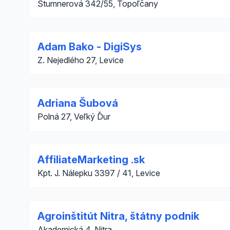
Stumnerová 342/55, Topoľčany
Adam Bako - DigiSys
Z. Nejedlého 27, Levice
Adriana Šubová
Polná 27, Veľký Ďur
AffiliateMarketing .sk
Kpt. J. Nálepku 3397 / 41, Levice
Agroinštitút Nitra, štátny podnik
Akademická 4, Nitra