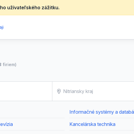
ho užívateľského zážitku.
ji
8
firiem)
Informačné systémy a datab
evízia
Kancelárska technika