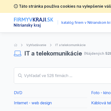
Táto stránka používa cookies na vylepšenie váš
|
katalóg firiem v Nitrianskom kra
Úvodná stránka
Vyhľadávanie
IT a telekomunikácie
IT a telekomunikácie
(Nájdených
52
DVD
Foto - kino
Internet - web design
Káblová tel