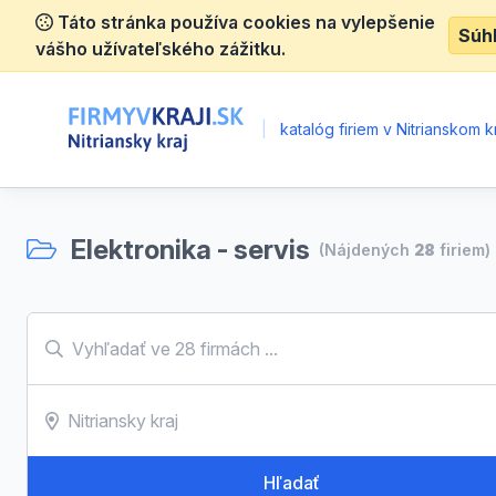
Táto stránka používa cookies na vylepšenie
Súh
vášho užívateľského zážitku.
|
katalóg firiem v Nitrianskom kr
Elektronika - servis
(Nájdených
28
firiem)
Hľadať