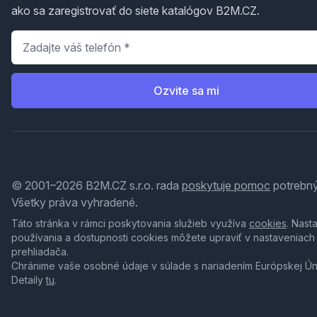
ako sa zaregistrovať do siete katalógov B2M.CZ.
Telefón
*
Ozvite sa mi
© 2001–2026 B2M.CZ s.r.o. rada
poskytuje pomoc
potrebný
Všetky práva vyhradené.
Táto stránka v rámci poskytovania služieb využíva
cookies
. Nast
používania a dostupnosti cookies môžete upraviť v nastaveniach
prehliadača.
Chránime vaše osobné údaje v súlade s nariadením Európskej Ú
Detaily
tu
.