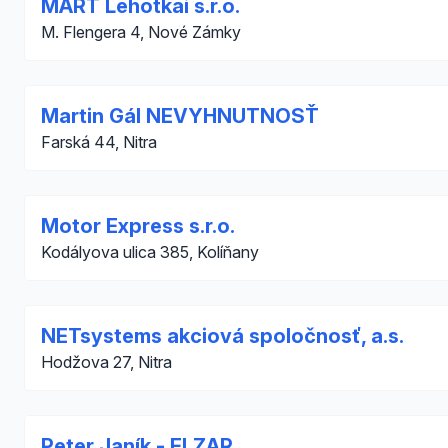
MART Lehotkai s.r.o.
M. Flengera 4, Nové Zámky
Martin Gál NEVYHNUTNOSŤ
Farská 44, Nitra
Motor Express s.r.o.
Kodályova ulica 385, Kolíňany
NETsystems akciová spoločnosť, a.s.
Hodžova 27, Nitra
Peter Janík - ELZAR