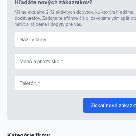
Hľadáte nových zákazníkov?
Máme aktuálne 2.112 aktívnych dopytov, ku ktorým hľadáme
dodávateľov. Zadajte telefónne číslo, zavoláme vám späť do
minút a nájdeme i dopyty pre vás.
Názov firmy
Meno a priezvisko
*
Telefón
*
Získať nové zákazk
Kategórie firmy