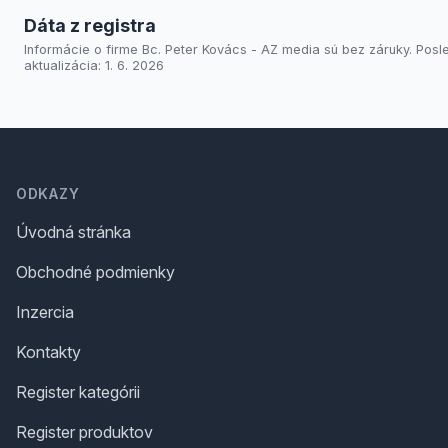
Dáta z registra
Informácie o firme Bc. Peter Kovács - AZ media sú bez záruky. Posl
aktualizácia: 1. 6. 2026
Footer
ODKAZY
Úvodná stránka
Obchodné podmienky
Inzercia
Kontakty
Register kategórii
Register produktov