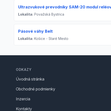
Ultrazvukové prevodníky SAM-20 modul reléo
Lokalita:
Považská Bystrica
Pásové váhy Belt
Lokalita:
Košice - Staré Mesto
Footer
ODKAZY
Úvodná stránka
Obchodné podmienky
Inzercia
Kontakty