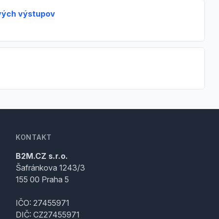
vých výstupov
KONTAKT
B2M.CZ s.r.o.
Šafránkova 1243/3
155 00 Praha 5
IČO: 27455971
DIČ: CZ27455971