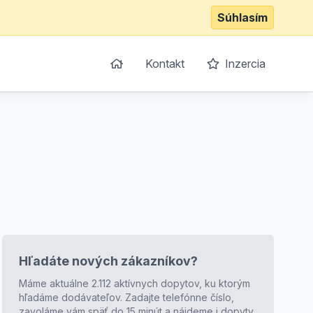
Súhlasím
Kontakt
Inzercia
Hľadáte nových zákazníkov?
Máme aktuálne 2.112 aktívnych dopytov, ku ktorým
hľadáme dodávateľov. Zadajte telefónne číslo,
zavoláme vám späť do 15 minút a nájdeme i dopyty