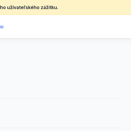
ho užívateľského zážitku.
ji