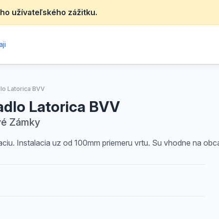
ho užívateľského zážitku.
ji
o Latorica BVV
dlo Latorica BVV
ové Zámky
iu. Instalacia uz od 100mm priemeru vrtu. Su vhodne na obca