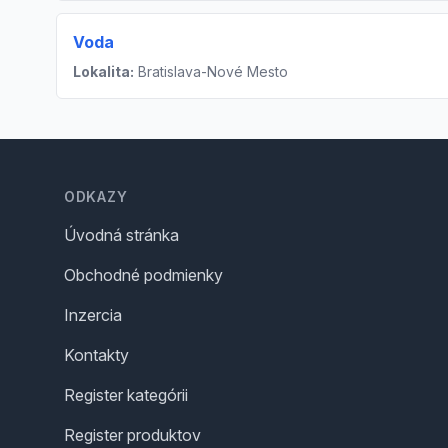
Voda
Lokalita:
Bratislava-Nové Mesto
Footer
ODKAZY
Úvodná stránka
Obchodné podmienky
Inzercia
Kontakty
Register kategórii
Register produktov